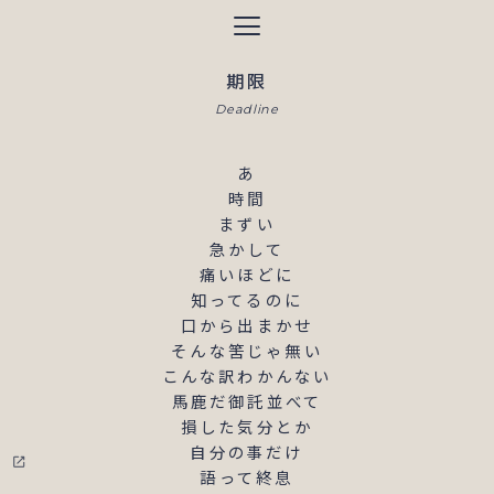
サイトのメニュー
期限
Deadline
あ

時間

まずい

急かして

痛いほどに

知ってるのに

口から出まかせ

そんな筈じゃ無い

こんな訳わかんない

馬鹿だ御託並べて

損した気分とか

自分の事だけ

open_in_new
語って終息
