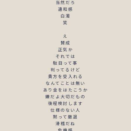
当然だろ

違和感

白濁

笑

え

賛成

正気か

それでは

駄目って事

判ってるけど

貴方を受入れる

なんてことは無い

あり金をはたこうか

嫌だよ大切だもの

後程検討します

仕様のない人

黙って撤退

滑稽だね

危機感
