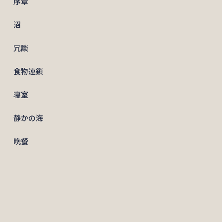
序章
沼
冗談
食物連鎖
寝室
静かの海
晩餐