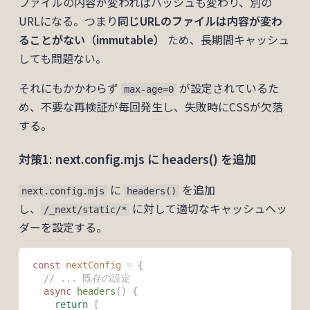
ファイルの内容が変わればハッシュも変わり、別の
URLになる。つまり
同じURLのファイルは内容が変わ
ることがない（immutable）
ため、長期間キャッシュ
しても問題ない。
それにもかかわらず
が設定されているた
max-age=0
め、不要な再検証が毎回発生し、失敗時にCSSが欠落
する。
対策1: next.config.mjs に headers() を追加
に
を追加
next.config.mjs
headers()
し、
に対して適切なキャッシュヘッ
/_next/static/*
ダーを設定する。
const
 nextConfig
 =
 {
  // ... 既存の設定
  async
 headers
()
 {
    return
 [