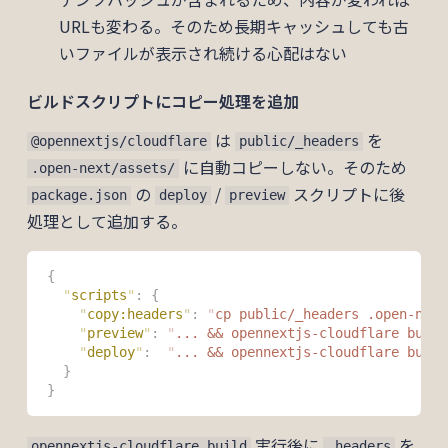
URLも変わる。そのため長期キャッシュしても古
いファイルが表示され続ける心配はない
ビルドスクリプトにコピー処理を追加
は
を
@opennextjs/cloudflare
public/_headers
に自動コピーしない。そのため
.open-next/assets/
の
/
スクリプトに後
package.json
deploy
preview
処理として追加する。
{
  "
scripts
"
:
 {
    "
copy:headers
"
:
 "
cp public/_headers .open-next
    "
preview
"
:
 "
... && opennextjs-cloudflare build
    "
deploy
"
:
  "
... && opennextjs-cloudflare build
  }
}
実行後に
を
opennextjs-cloudflare build
_headers