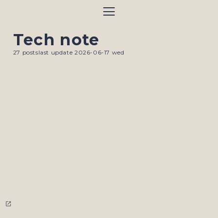
サイトのメニュー
Tech note
27
posts
last update
2026-06-17 wed
open_in_new