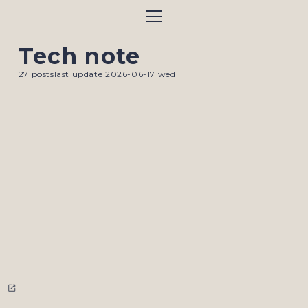
サイトのメニュー
Tech note
27
posts
last update
2026-06-17 wed
open_in_new